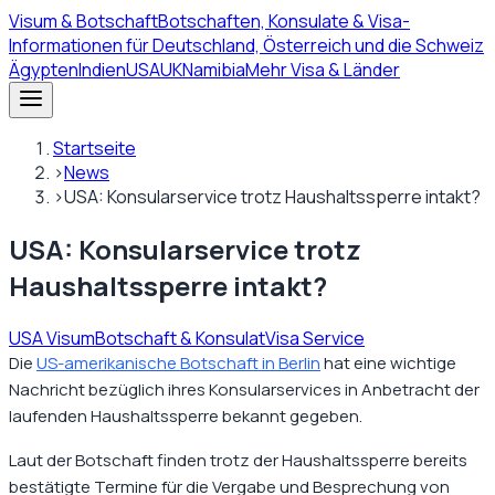
Visum
& Botschaft
Botschaften, Konsulate & Visa-
Informationen für Deutschland, Österreich und die Schweiz
Ägypten
Indien
USA
UK
Namibia
Mehr Visa & Länder
Startseite
›
News
›
USA: Konsularservice trotz Haushaltssperre intakt?
USA: Konsularservice trotz
Haushaltssperre intakt?
USA Visum
Botschaft & Konsulat
Visa Service
Die
US-amerikanische Botschaft in Berlin
hat eine wichtige
Nachricht bezüglich ihres Konsularservices in Anbetracht der
laufenden Haushaltssperre bekannt gegeben.
Laut der Botschaft finden trotz der Haushaltssperre bereits
bestätigte Termine für die Vergabe und Besprechung von