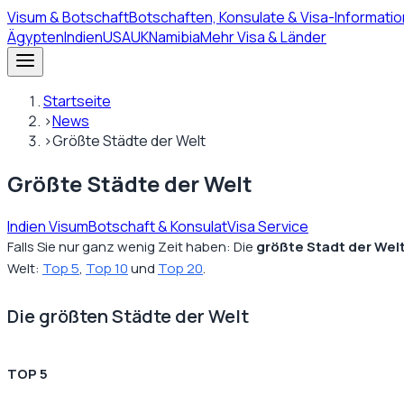
Visum
& Botschaft
Botschaften, Konsulate & Visa-Informatio
Ägypten
Indien
USA
UK
Namibia
Mehr Visa & Länder
Startseite
›
News
›
Größte Städte der Welt
Größte Städte der Welt
Indien Visum
Botschaft & Konsulat
Visa Service
Falls Sie nur ganz wenig Zeit haben: Die
größte Stadt der Wel
Welt:
Top 5
,
Top 10
und
Top 20
.
Die größten Städte der Welt
TOP 5