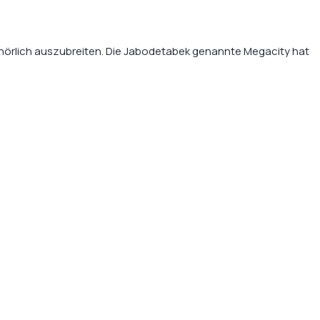
hörlich auszubreiten. Die
Jabodetabek
genannte Megacity hat