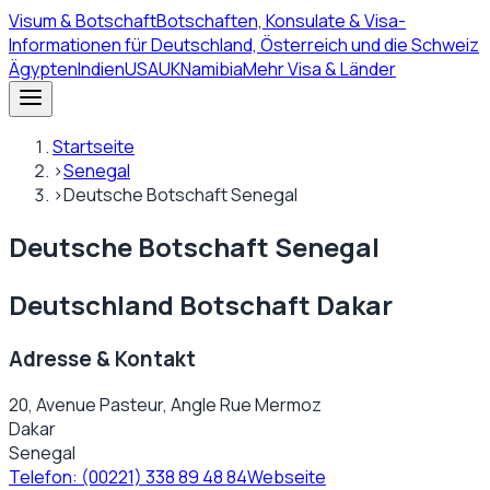
Visum
& Botschaft
Botschaften, Konsulate & Visa-
Informationen für Deutschland, Österreich und die Schweiz
Ägypten
Indien
USA
UK
Namibia
Mehr Visa & Länder
Startseite
›
Senegal
›
Deutsche Botschaft Senegal
Deutsche Botschaft Senegal
Deutschland Botschaft Dakar
Adresse & Kontakt
20, Avenue Pasteur, Angle Rue Mermoz
Dakar
Senegal
Telefon:
(00221) 338 89 48 84
Webseite