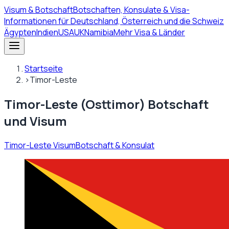
Visum
& Botschaft
Botschaften, Konsulate & Visa-
Informationen für Deutschland, Österreich und die Schweiz
Ägypten
Indien
USA
UK
Namibia
Mehr Visa & Länder
Startseite
›
Timor-Leste
Timor-Leste (Osttimor) Botschaft
und Visum
Timor-Leste Visum
Botschaft & Konsulat