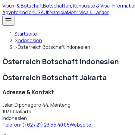
Visum
& Botschaft
Botschaften, Konsulate & Visa-Informatio
Ägypten
Indien
USA
UK
Namibia
Mehr Visa & Länder
Startseite
›
Indonesien
›
Österreich Botschaft Indonesien
Österreich Botschaft Indonesien
Österreich Botschaft Jakarta
Adresse & Kontakt
Jalan Diponegoro 44, Menteng
10310 Jakarta
Indonesien
Telefon:
(+62 / 21) 23 55 40 05
Webseite