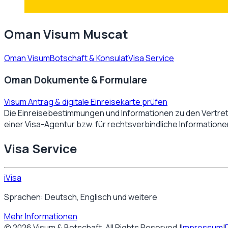
Oman Visum Muscat
Oman Visum
Botschaft & Konsulat
Visa Service
Oman Dokumente & Formulare
Visum Antrag & digitale Einreisekarte prüfen
Die Einreisebestimmungen und Informationen zu den Vertre
einer Visa-Agentur bzw. für rechtsverbindliche Information
Visa Service
iVisa
Sprachen: Deutsch, Englisch und weitere
Mehr Informationen
©
2026
Visum & Botschaft
. All Rights Reserved.
|
Impressum
|