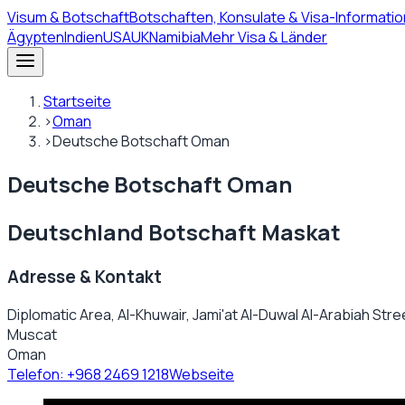
Visum
& Botschaft
Botschaften, Konsulate & Visa-Informatio
Ägypten
Indien
USA
UK
Namibia
Mehr Visa & Länder
Startseite
›
Oman
›
Deutsche Botschaft Oman
Deutsche Botschaft Oman
Deutschland Botschaft Maskat
Adresse & Kontakt
Diplomatic Area, Al-Khuwair, Jami'at Al-Duwal Al-Arabiah Stre
Muscat
Oman
Telefon:
+968 2469 1218
Webseite