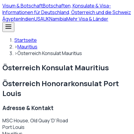
Visum
& Botschaft
Botschaften, Konsulate & Visa-
Informationen für Deutschland, Österreich und die Schweiz
Ägypten
Indien
USA
UK
Namibia
Mehr Visa & Länder
Startseite
›
Mauritius
›
Österreich Konsulat Mauritius
Österreich Konsulat Mauritius
Österreich Honorarkonsulat Port
Louis
Adresse & Kontakt
MSC House, Old Quay 'D' Road
Port Louis
Mauritius