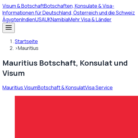
Visum
& Botschaft
Botschaften, Konsulate & Visa-
Informationen für Deutschland, Österreich und die Schweiz
Ägypten
Indien
USA
UK
Namibia
Mehr Visa & Länder
Startseite
›
Mauritius
Mauritius Botschaft, Konsulat und
Visum
Mauritius Visum
Botschaft & Konsulat
Visa Service