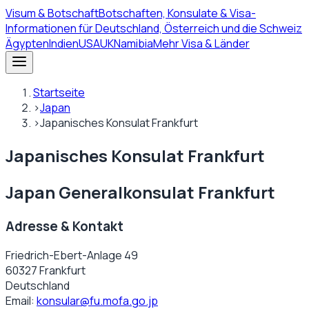
Visum
& Botschaft
Botschaften, Konsulate & Visa-
Informationen für Deutschland, Österreich und die Schweiz
Ägypten
Indien
USA
UK
Namibia
Mehr Visa & Länder
Startseite
›
Japan
›
Japanisches Konsulat Frankfurt
Japanisches Konsulat Frankfurt
Japan Generalkonsulat Frankfurt
Adresse & Kontakt
Friedrich-Ebert-Anlage 49
60327 Frankfurt
Deutschland
Email:
konsular@fu.mofa.go.jp