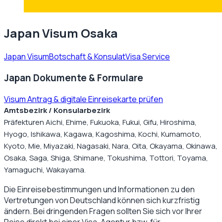
Japan Visum Osaka
Japan Visum
Botschaft & Konsulat
Visa Service
Japan Dokumente & Formulare
Visum Antrag & digitale Einreisekarte prüfen
Amtsbezirk / Konsularbezirk
Präfekturen Aichi, Ehime, Fukuoka, Fukui, Gifu, Hiroshima,
Hyogo, Ishikawa, Kagawa, Kagoshima, Kochi, Kumamoto,
Kyoto, Mie, Miyazaki, Nagasaki, Nara, Oita, Okayama, Okinawa,
Osaka, Saga, Shiga, Shimane, Tokushima, Tottori, Toyama,
Yamaguchi, Wakayama.
Die Einreisebestimmungen und Informationen zu den
Vertretungen von
Deutschland
können sich kurzfristig
ändern. Bei dringenden Fragen sollten Sie sich vor Ihrer
Reise direkt bei einer Visa-Agentur bzw. für