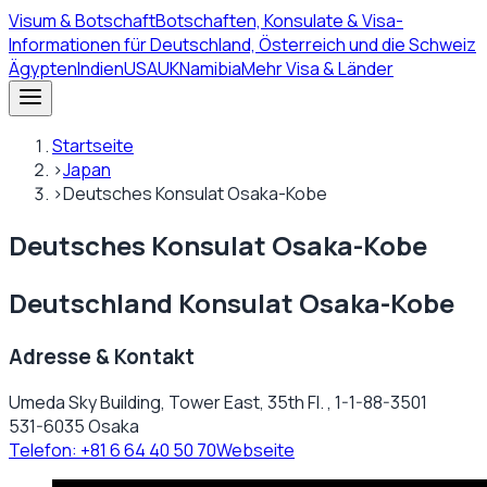
Visum
& Botschaft
Botschaften, Konsulate & Visa-
Informationen für Deutschland, Österreich und die Schweiz
Ägypten
Indien
USA
UK
Namibia
Mehr Visa & Länder
Startseite
›
Japan
›
Deutsches Konsulat Osaka-Kobe
Deutsches Konsulat Osaka-Kobe
Deutschland Konsulat Osaka-Kobe
Adresse & Kontakt
Umeda Sky Building, Tower East, 35th Fl. , 1-1-88-3501
531-6035 Osaka
Telefon:
+81 6 64 40 50 70
Webseite