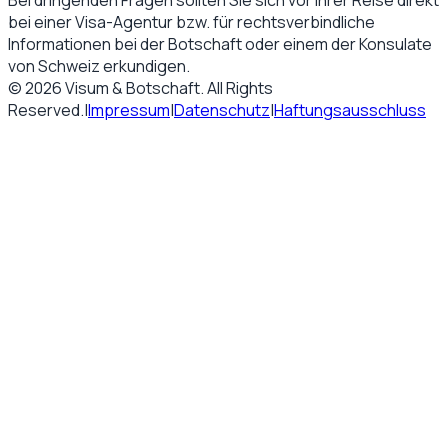
Bei dringenden Fragen sollten Sie sich vor Ihrer Reise direkt
bei einer Visa-Agentur bzw. für rechtsverbindliche
Informationen bei der Botschaft oder einem der Konsulate
von
Schweiz
erkundigen.
©
2026
Visum & Botschaft
. All Rights
Reserved.
|
Impressum
|
Datenschutz
|
Haftungsausschluss