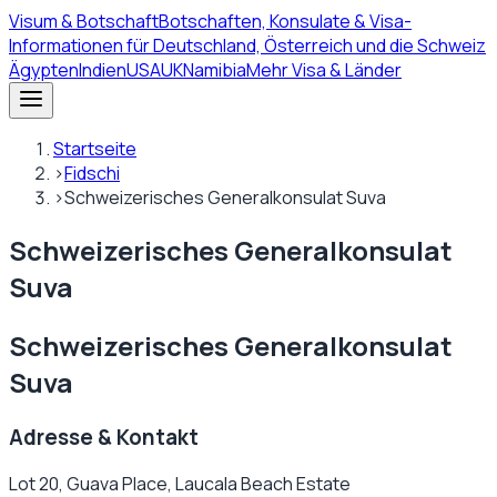
Visum
& Botschaft
Botschaften, Konsulate & Visa-
Informationen für Deutschland, Österreich und die Schweiz
Ägypten
Indien
USA
UK
Namibia
Mehr Visa & Länder
Startseite
›
Fidschi
›
Schweizerisches Generalkonsulat Suva
Schweizerisches Generalkonsulat
Suva
Schweizerisches Generalkonsulat
Suva
Adresse & Kontakt
Lot 20, Guava Place, Laucala Beach Estate