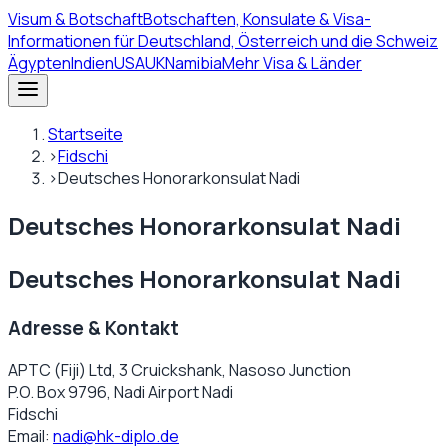
Visum
& Botschaft
Botschaften, Konsulate & Visa-
Informationen für Deutschland, Österreich und die Schweiz
Ägypten
Indien
USA
UK
Namibia
Mehr Visa & Länder
Startseite
›
Fidschi
›
Deutsches Honorarkonsulat Nadi
Deutsches Honorarkonsulat Nadi
Deutsches Honorarkonsulat Nadi
Adresse & Kontakt
APTC (Fiji) Ltd, 3 Cruickshank, Nasoso Junction
P.O. Box 9796, Nadi Airport Nadi
Fidschi
Email:
nadi@hk-diplo.de