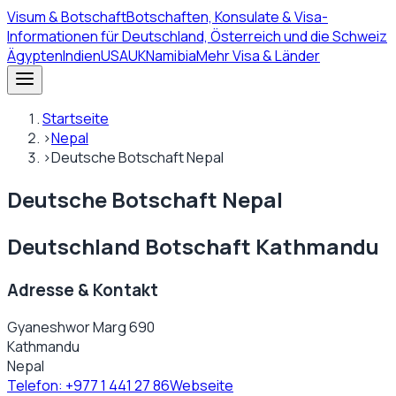
Visum
& Botschaft
Botschaften, Konsulate & Visa-
Informationen für Deutschland, Österreich und die Schweiz
Ägypten
Indien
USA
UK
Namibia
Mehr Visa & Länder
Startseite
›
Nepal
›
Deutsche Botschaft Nepal
Deutsche Botschaft Nepal
Deutschland Botschaft Kathmandu
Adresse & Kontakt
Gyaneshwor Marg 690
Kathmandu
Nepal
Telefon:
+977 1 441 27 86
Webseite