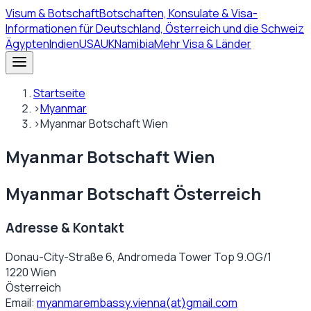
Visum
& Botschaft
Botschaften, Konsulate & Visa-
Informationen für Deutschland, Österreich und die Schweiz
Ägypten
Indien
USA
UK
Namibia
Mehr Visa & Länder
Startseite
›
Myanmar
›
Myanmar Botschaft Wien
Myanmar Botschaft Wien
Myanmar Botschaft Österreich
Adresse & Kontakt
Donau-City-Straße 6, Andromeda Tower Top 9.OG/1
1220 Wien
Österreich
Email:
myanmarembassy.vienna(at)gmail.com