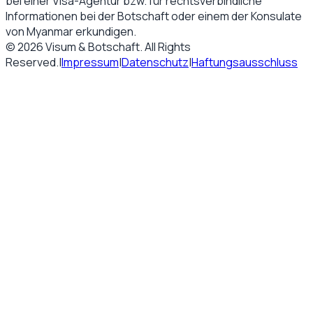
bei einer Visa-Agentur bzw. für rechtsverbindliche
Informationen bei der Botschaft oder einem der Konsulate
von
Myanmar
erkundigen.
©
2026
Visum & Botschaft
. All Rights
Reserved.
|
Impressum
|
Datenschutz
|
Haftungsausschluss