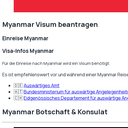
Myanmar
Visum beantragen
Einreise
Myanmar
Visa-Infos Myanmar
Für die Einreise nach Myanmar wird ein Visum benötigt.
Es ist empfehlenswert vor und während einer
Myanmar
Reise
🇩🇪
Auswärtiges Amt
🇦🇹
Bundesministerium für auswärtige Angelegenhei
🇨🇭
Eidgenössisches Departement für auswärtige A
Myanmar
Botschaft & Konsulat