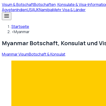
Visum
& Botschaft
Botschaften, Konsulate & Visa-Informatio
Ägypten
Indien
USA
UK
Namibia
Mehr Visa & Länder
Startseite
›
Myanmar
Myanmar Botschaft, Konsulat und V
Myanmar Visum
Botschaft & Konsulat