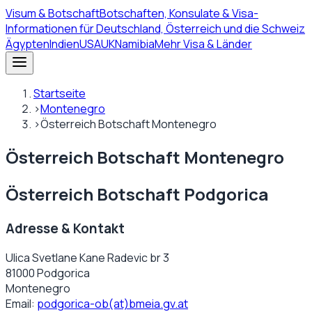
Visum
& Botschaft
Botschaften, Konsulate & Visa-
Informationen für Deutschland, Österreich und die Schweiz
Ägypten
Indien
USA
UK
Namibia
Mehr Visa & Länder
Startseite
›
Montenegro
›
Österreich Botschaft Montenegro
Österreich Botschaft Montenegro
Österreich Botschaft Podgorica
Adresse & Kontakt
Ulica Svetlane Kane Radevic br 3
81000 Podgorica
Montenegro
Email:
podgorica-ob(at)bmeia.gv.at