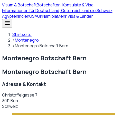
Visum
& Botschaft
Botschaften, Konsulate & Visa-
Informationen für Deutschland, Österreich und die Schweiz
Ägypten
Indien
USA
UK
Namibia
Mehr Visa & Länder
Startseite
›
Montenegro
›
Montenegro Botschaft Bern
Montenegro Botschaft Bern
Montenegro Botschaft Bern
Adresse & Kontakt
Christoffelgasse 7
3011 Bern
Schweiz