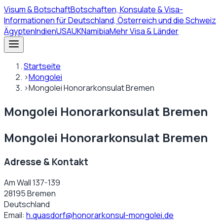
Visum
& Botschaft
Botschaften, Konsulate & Visa-
Informationen für Deutschland, Österreich und die Schweiz
Ägypten
Indien
USA
UK
Namibia
Mehr Visa & Länder
Startseite
›
Mongolei
›
Mongolei Honorarkonsulat Bremen
Mongolei Honorarkonsulat Bremen
Mongolei Honorarkonsulat Bremen
Adresse & Kontakt
Am Wall 137-139
28195 Bremen
Deutschland
Email:
h.quasdorf@honorarkonsul-mongolei.de