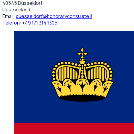
40545 Düsseldorf
Deutschland
Email:
duesseldorf@honoraryconsulate.li
Telefon:
+49 171 314 1305