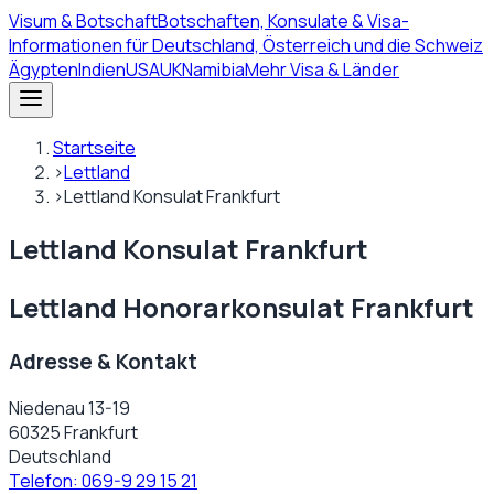
Visum
& Botschaft
Botschaften, Konsulate & Visa-
Informationen für Deutschland, Österreich und die Schweiz
Ägypten
Indien
USA
UK
Namibia
Mehr Visa & Länder
Startseite
›
Lettland
›
Lettland Konsulat Frankfurt
Lettland Konsulat Frankfurt
Lettland Honorarkonsulat Frankfurt
Adresse & Kontakt
Niedenau 13-19
60325 Frankfurt
Deutschland
Telefon:
069-9 29 15 21