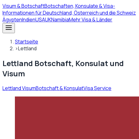
Visum
& Botschaft
Botschaften, Konsulate & Visa-
Informationen für Deutschland, Österreich und die Schweiz
Ägypten
Indien
USA
UK
Namibia
Mehr Visa & Länder
Startseite
›
Lettland
Lettland Botschaft, Konsulat und
Visum
Lettland Visum
Botschaft & Konsulat
Visa Service