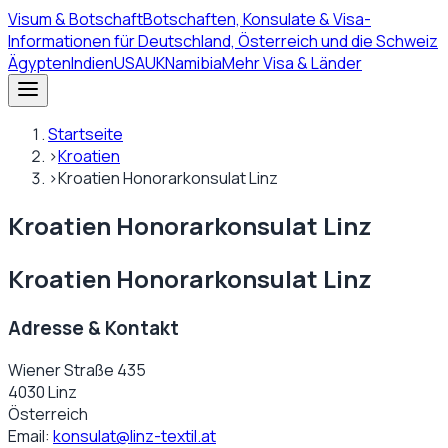
Visum
& Botschaft
Botschaften, Konsulate & Visa-
Informationen für Deutschland, Österreich und die Schweiz
Ägypten
Indien
USA
UK
Namibia
Mehr Visa & Länder
Startseite
›
Kroatien
›
Kroatien Honorarkonsulat Linz
Kroatien Honorarkonsulat Linz
Kroatien Honorarkonsulat Linz
Adresse & Kontakt
Wiener Straße 435
4030 Linz
Österreich
Email:
konsulat@linz-textil.at