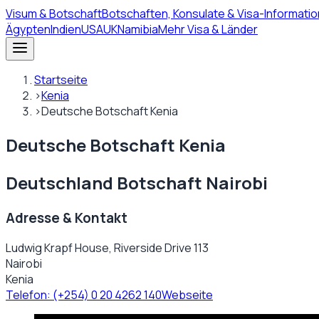
Visum
& Botschaft
Botschaften, Konsulate & Visa-Informatio
Ägypten
Indien
USA
UK
Namibia
Mehr Visa & Länder
Startseite
›
Kenia
›
Deutsche Botschaft Kenia
Deutsche Botschaft Kenia
Deutschland Botschaft Nairobi
Adresse & Kontakt
Ludwig Krapf House, Riverside Drive 113
Nairobi
Kenia
Telefon:
(+254) 0 20 4262 140
Webseite