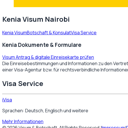
Kenia Visum Nairobi
Kenia Visum
Botschaft & Konsulat
Visa Service
Kenia Dokumente & Formulare
Visum Antrag & digitale Einreisekarte prüfen
Die Einreisebestimmungen und Informationen zu den Vertre
einer Visa-Agentur bzw. für rechtsverbindliche Information
Visa Service
iVisa
Sprachen: Deutsch, Englisch und weitere
Mehr Informationen
©
2026
Visum & Botschaft
. All Rights Reserved.
|
Impressum
|