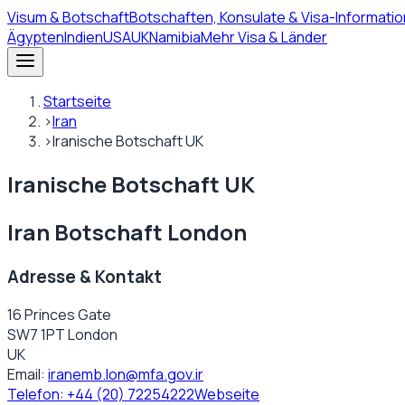
Visum
& Botschaft
Botschaften, Konsulate & Visa-Informatio
Ägypten
Indien
USA
UK
Namibia
Mehr Visa & Länder
Startseite
›
Iran
›
Iranische Botschaft UK
Iranische Botschaft UK
Iran Botschaft London
Adresse & Kontakt
16 Princes Gate
SW7 1PT London
UK
Email:
iranemb.lon@mfa.gov.ir
Telefon:
+44 (20) 72254222
Webseite