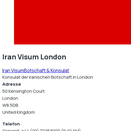
Iran Visum London
Iran Visum
Botschaft & Konsulat
Konsulat der iranischen Botschaft in London
Adresse
50 Kensington Court
London
W8 5DB
United Kingdom
Telefon
Generell: +44 (20) 72253000 (9-12 AM)