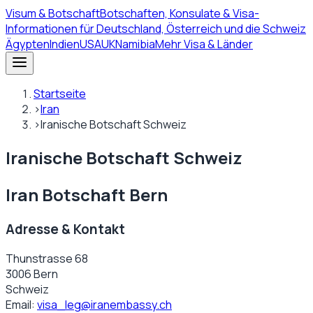
Visum
& Botschaft
Botschaften, Konsulate & Visa-
Informationen für Deutschland, Österreich und die Schweiz
Ägypten
Indien
USA
UK
Namibia
Mehr Visa & Länder
Startseite
›
Iran
›
Iranische Botschaft Schweiz
Iranische Botschaft Schweiz
Iran Botschaft Bern
Adresse & Kontakt
Thunstrasse 68
3006 Bern
Schweiz
Email:
visa_leg@iranembassy.ch