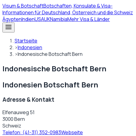
Visum
& Botschaft
Botschaften, Konsulate & Visa-
Informationen für Deutschland, Österreich und die Schweiz
Ägypten
Indien
USA
UK
Namibia
Mehr Visa & Länder
Startseite
›
Indonesien
›
Indonesische Botschaft Bern
Indonesische Botschaft Bern
Indonesien Botschaft Bern
Adresse & Kontakt
Elfenauweg 51
3000 Bern
Schweiz
Telefon:
(41-31) 352-0983
Webseite