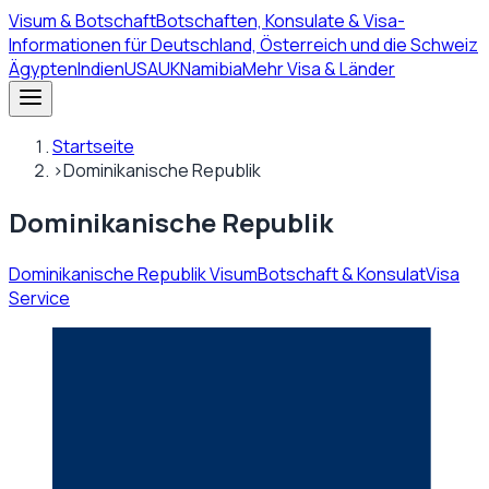
Visum
& Botschaft
Botschaften, Konsulate & Visa-
Informationen für Deutschland, Österreich und die Schweiz
Ägypten
Indien
USA
UK
Namibia
Mehr Visa & Länder
Startseite
›
Dominikanische Republik
Dominikanische Republik
Dominikanische Republik Visum
Botschaft & Konsulat
Visa
Service