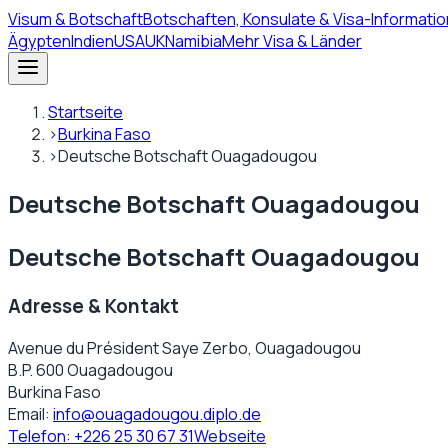
Visum
& Botschaft
Botschaften, Konsulate & Visa-Informatio
Ägypten
Indien
USA
UK
Namibia
Mehr Visa & Länder
Startseite
›
Burkina Faso
›
Deutsche Botschaft Ouagadougou
Deutsche Botschaft Ouagadougou
Deutsche Botschaft Ouagadougou
Adresse & Kontakt
Avenue du Président Saye Zerbo, Ouagadougou
B.P. 600 Ouagadougou
Burkina Faso
Email:
info@ouagadougou.diplo.de
Telefon:
+226 25 30 67 31
Webseite