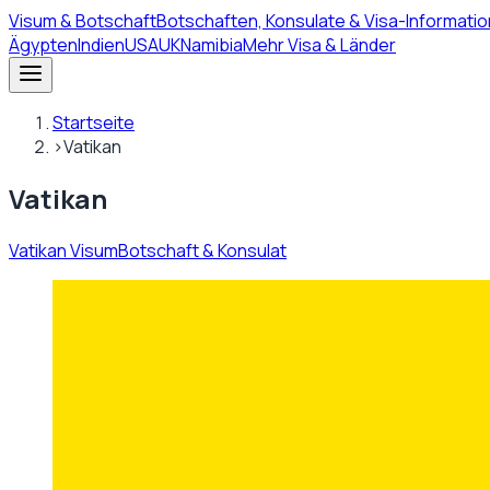
Visum
& Botschaft
Botschaften, Konsulate & Visa-Informatio
Ägypten
Indien
USA
UK
Namibia
Mehr Visa & Länder
Startseite
›
Vatikan
Vatikan
Vatikan Visum
Botschaft & Konsulat