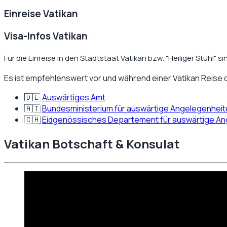
Einreise
Vatikan
Visa-Infos Vatikan
Für die Einreise in den Stadtstaat Vatikan bzw. "Heiliger Stuhl"
Es ist empfehlenswert vor und während einer
Vatikan
Reise 
🇩🇪
Auswärtiges Amt
🇦🇹
Bundesministerium für auswärtige Angelegenhei
🇨🇭
Eidgenössisches Departement für auswärtige A
Vatikan
Botschaft & Konsulat