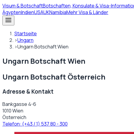
Visum
& Botschaft
Botschaften, Konsulate & Visa-Informatio
Ägypten
Indien
USA
UK
Namibia
Mehr Visa & Länder
Startseite
›
Ungarn
›
Ungarn Botschaft Wien
Ungarn Botschaft Wien
Ungarn Botschaft Österreich
Adresse & Kontakt
Bankgasse 4-6
1010 Wien
Österreich
Telefon:
(+43 / 1) 537 80 - 300