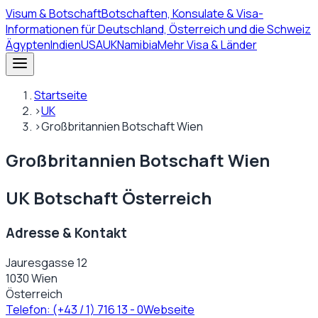
Visum
& Botschaft
Botschaften, Konsulate & Visa-
Informationen für Deutschland, Österreich und die Schweiz
Ägypten
Indien
USA
UK
Namibia
Mehr Visa & Länder
Startseite
›
UK
›
Großbritannien Botschaft Wien
Großbritannien Botschaft Wien
UK Botschaft Österreich
Adresse & Kontakt
Jauresgasse 12
1030 Wien
Österreich
Telefon:
(+43 / 1) 716 13 - 0
Webseite