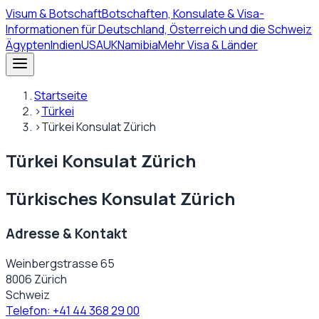
Visum
& Botschaft
Botschaften, Konsulate & Visa-
Informationen für Deutschland, Österreich und die Schweiz
Ägypten
Indien
USA
UK
Namibia
Mehr Visa & Länder
Startseite
›
Türkei
›
Türkei Konsulat Zürich
Türkei Konsulat Zürich
Türkisches Konsulat Zürich
Adresse & Kontakt
Weinbergstrasse 65
8006 Zürich
Schweiz
Telefon:
+41 44 368 29 00