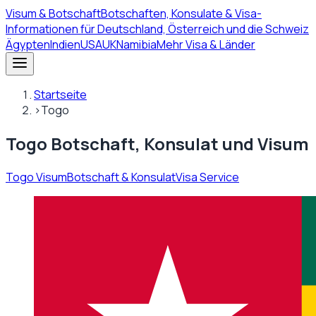
Visum
& Botschaft
Botschaften, Konsulate & Visa-
Informationen für Deutschland, Österreich und die Schweiz
Ägypten
Indien
USA
UK
Namibia
Mehr Visa & Länder
Startseite
›
Togo
Togo Botschaft, Konsulat und Visum
Togo Visum
Botschaft & Konsulat
Visa Service