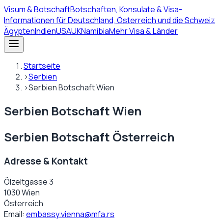
Visum
& Botschaft
Botschaften, Konsulate & Visa-
Informationen für Deutschland, Österreich und die Schweiz
Ägypten
Indien
USA
UK
Namibia
Mehr Visa & Länder
Startseite
›
Serbien
›
Serbien Botschaft Wien
Serbien Botschaft Wien
Serbien Botschaft Österreich
Adresse & Kontakt
Ölzeltgasse 3
1030 Wien
Österreich
Email:
embassy.vienna@mfa.rs