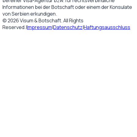
bei einer Visa-Agentur bzw. für rechtsverbindliche
Informationen bei der Botschaft oder einem der Konsulate
von
Serbien
erkundigen.
©
2026
Visum & Botschaft
. All Rights
Reserved.
|
Impressum
|
Datenschutz
|
Haftungsausschluss