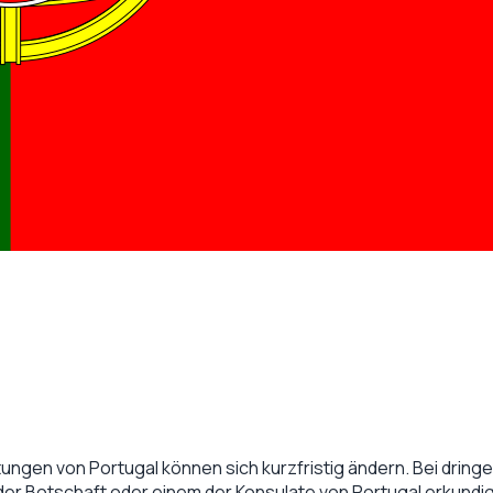
tungen von
Portugal
können sich kurzfristig ändern. Bei dringe
 der Botschaft oder einem der Konsulate von
Portugal
erkundi