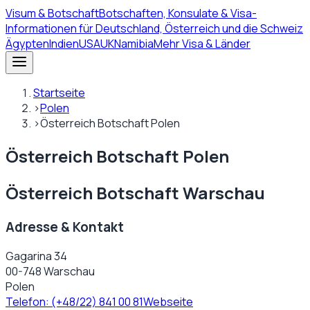
Visum
& Botschaft
Botschaften, Konsulate & Visa-
Informationen für Deutschland, Österreich und die Schweiz
Ägypten
Indien
USA
UK
Namibia
Mehr Visa & Länder
Startseite
›
Polen
›
Österreich Botschaft Polen
Österreich Botschaft Polen
Österreich Botschaft Warschau
Adresse & Kontakt
Gagarina 34
00-748 Warschau
Polen
Telefon:
(+48/22) 841 00 81
Webseite