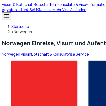
Visum
& Botschaft
Botschaften, Konsulate & Visa-Informatio
Ägypten
Indien
USA
UK
Namibia
Mehr Visa & Länder
Startseite
›
Norwegen
Norwegen Einreise, Visum und Aufent
Norwegen Visum
Botschaft & Konsulat
Visa Service