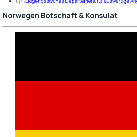
🇨🇭
Eidgenössisches Departement für auswärtige A
Norwegen
Botschaft & Konsulat