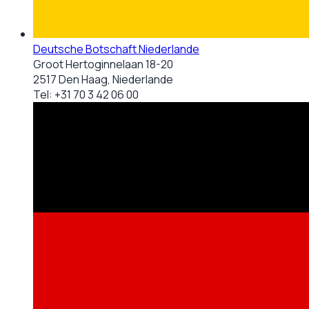
Deutsche Botschaft Niederlande
Groot Hertoginnelaan 18-20
2517 Den Haag, Niederlande
Tel:
+31 70 3 42 06 00