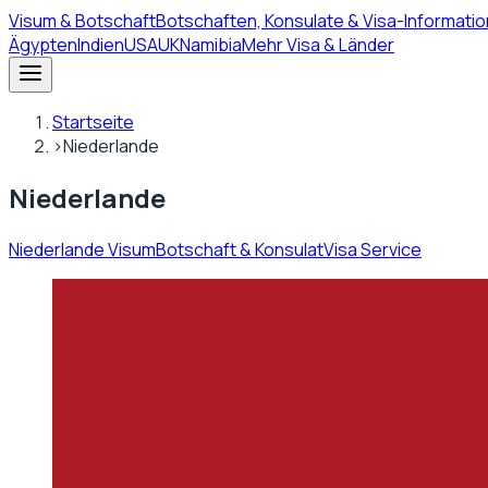
Visum
& Botschaft
Botschaften, Konsulate & Visa-Informatio
Ägypten
Indien
USA
UK
Namibia
Mehr Visa & Länder
Startseite
›
Niederlande
Niederlande
Niederlande Visum
Botschaft & Konsulat
Visa Service