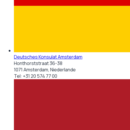
Deutsches Konsulat Amsterdam
Honthorststraat 36-38
1071 Amsterdam, Niederlande
Tel:
+31 20 574 77 00