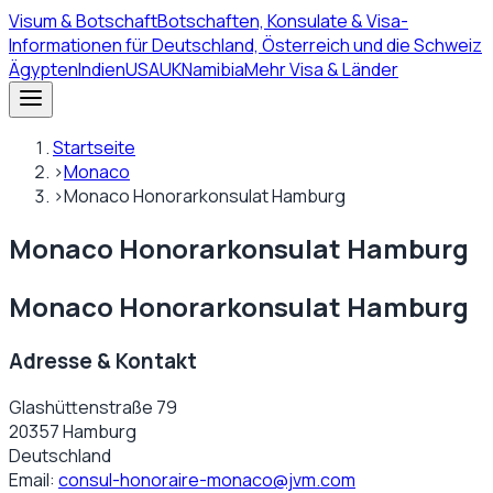
Visum
& Botschaft
Botschaften, Konsulate & Visa-
Informationen für Deutschland, Österreich und die Schweiz
Ägypten
Indien
USA
UK
Namibia
Mehr Visa & Länder
Startseite
›
Monaco
›
Monaco Honorarkonsulat Hamburg
Monaco Honorarkonsulat Hamburg
Monaco Honorarkonsulat Hamburg
Adresse & Kontakt
Glashüttenstraße 79
20357 Hamburg
Deutschland
Email:
consul-honoraire-monaco@jvm.com