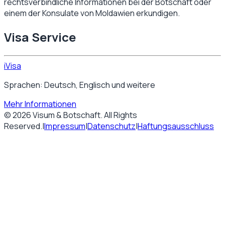
rechtsverbindliche Informationen bei der Botschaft oder
einem der Konsulate von
Moldawien
erkundigen.
Visa Service
iVisa
Sprachen: Deutsch, Englisch und weitere
Mehr Informationen
©
2026
Visum & Botschaft
. All Rights
Reserved.
|
Impressum
|
Datenschutz
|
Haftungsausschluss