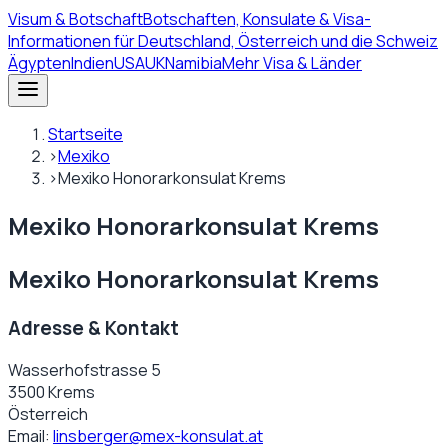
Visum
& Botschaft
Botschaften, Konsulate & Visa-
Informationen für Deutschland, Österreich und die Schweiz
Ägypten
Indien
USA
UK
Namibia
Mehr Visa & Länder
Startseite
›
Mexiko
›
Mexiko Honorarkonsulat Krems
Mexiko Honorarkonsulat Krems
Mexiko Honorarkonsulat Krems
Adresse & Kontakt
Wasserhofstrasse 5
3500 Krems
Österreich
Email:
linsberger@mex-konsulat.at