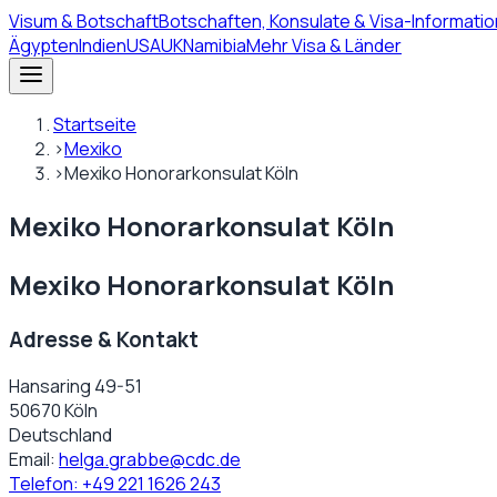
Visum
& Botschaft
Botschaften, Konsulate & Visa-Informatio
Ägypten
Indien
USA
UK
Namibia
Mehr Visa & Länder
Startseite
›
Mexiko
›
Mexiko Honorarkonsulat Köln
Mexiko Honorarkonsulat Köln
Mexiko Honorarkonsulat Köln
Adresse & Kontakt
Hansaring 49-51
50670 Köln
Deutschland
Email:
helga.grabbe@cdc.de
Telefon:
+49 221 1626 243