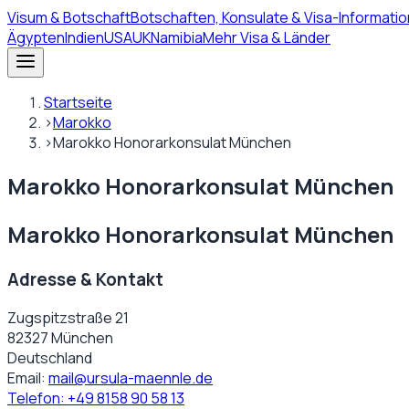
Visum
& Botschaft
Botschaften, Konsulate & Visa-Informatio
Ägypten
Indien
USA
UK
Namibia
Mehr Visa & Länder
Startseite
›
Marokko
›
Marokko Honorarkonsulat München
Marokko Honorarkonsulat München
Marokko Honorarkonsulat München
Adresse & Kontakt
Zugspitzstraße 21
82327 München
Deutschland
Email:
mail@ursula-maennle.de
Telefon:
+49 8158 90 58 13