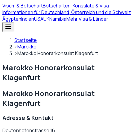
Visum
& Botschaft
Botschaften, Konsulate & Visa-
Informationen für Deutschland, Österreich und die Schweiz
Ägypten
Indien
USA
UK
Namibia
Mehr Visa & Länder
Startseite
›
Marokko
›
Marokko Honorarkonsulat Klagenfurt
Marokko Honorarkonsulat
Klagenfurt
Marokko Honorarkonsulat
Klagenfurt
Adresse & Kontakt
Deutenhofenstrasse 16