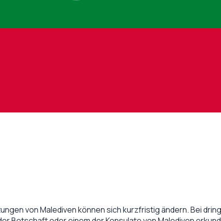
tungen von
Malediven
können sich kurzfristig ändern. Bei dring
 der Botschaft oder einem der Konsulate von
Malediven
erkund