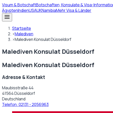
Visum
& Botschaft
Botschaften, Konsulate & Visa-Informatio
Ägypten
Indien
USA
UK
Namibia
Mehr Visa & Länder
Startseite
›
Malediven
›
Malediven Konsulat Düsseldorf
Malediven Konsulat Düsseldorf
Malediven Konsulat Düsseldorf
Adresse & Kontakt
Maubisstraße 44
41564 Düsseldorf
Deutschland
Telefon:
02131 - 2056963