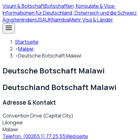
Visum
& Botschaft
Botschaften, Konsulate & Visa-
Informationen für Deutschland, Österreich und die Schweiz
Ägypten
Indien
USA
UK
Namibia
Mehr Visa & Länder
Startseite
›
Malawi
›
Deutsche Botschaft Malawi
Deutsche Botschaft Malawi
Deutschland Botschaft Malawi
Adresse & Kontakt
Convention Drive (Capital City)
Lilongwe
Malawi
Telefon:
(00265 1) 77 25 55
Webseite