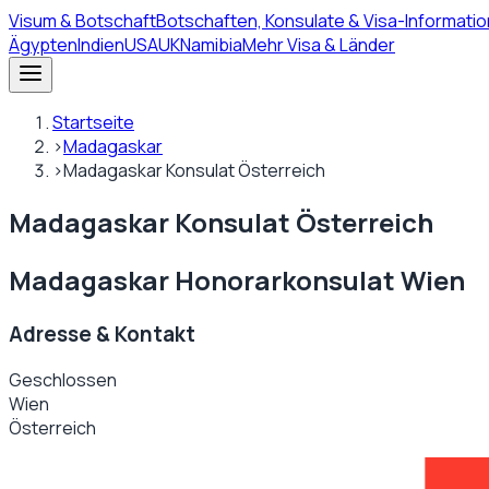
Visum
& Botschaft
Botschaften, Konsulate & Visa-Informatio
Ägypten
Indien
USA
UK
Namibia
Mehr Visa & Länder
Startseite
›
Madagaskar
›
Madagaskar Konsulat Österreich
Madagaskar Konsulat Österreich
Madagaskar Honorarkonsulat Wien
Adresse & Kontakt
Geschlossen
Wien
Österreich