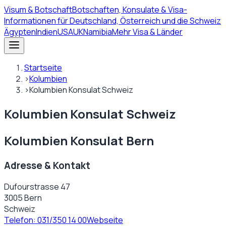
Visum
& Botschaft
Botschaften, Konsulate & Visa-
Informationen für Deutschland, Österreich und die Schweiz
Ägypten
Indien
USA
UK
Namibia
Mehr Visa & Länder
Startseite
›
Kolumbien
›
Kolumbien Konsulat Schweiz
Kolumbien Konsulat Schweiz
Kolumbien Konsulat Bern
Adresse & Kontakt
Dufourstrasse 47
3005 Bern
Schweiz
Telefon:
031/350 14 00
Webseite