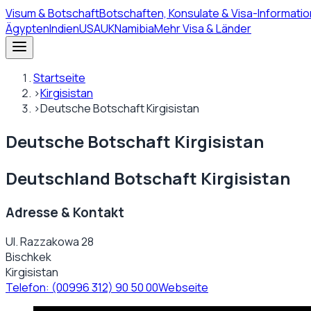
Visum
& Botschaft
Botschaften, Konsulate & Visa-Informatio
Ägypten
Indien
USA
UK
Namibia
Mehr Visa & Länder
Startseite
›
Kirgisistan
›
Deutsche Botschaft Kirgisistan
Deutsche Botschaft Kirgisistan
Deutschland Botschaft Kirgisistan
Adresse & Kontakt
Ul. Razzakowa 28
Bischkek
Kirgisistan
Telefon:
(00996 312) 90 50 00
Webseite