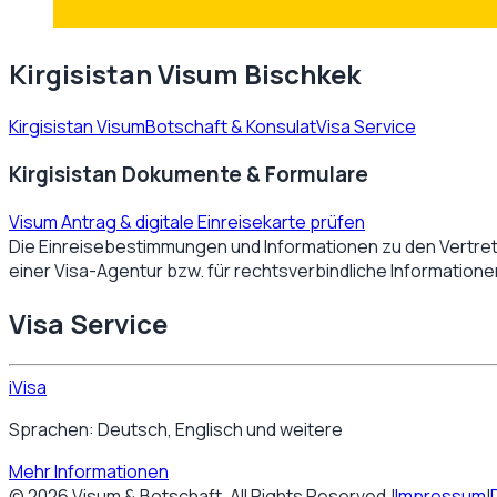
Kirgisistan Visum Bischkek
Kirgisistan Visum
Botschaft & Konsulat
Visa Service
Kirgisistan Dokumente & Formulare
Visum Antrag & digitale Einreisekarte prüfen
Die Einreisebestimmungen und Informationen zu den Vertre
einer Visa-Agentur bzw. für rechtsverbindliche Information
Visa Service
iVisa
Sprachen: Deutsch, Englisch und weitere
Mehr Informationen
©
2026
Visum & Botschaft
. All Rights Reserved.
|
Impressum
|