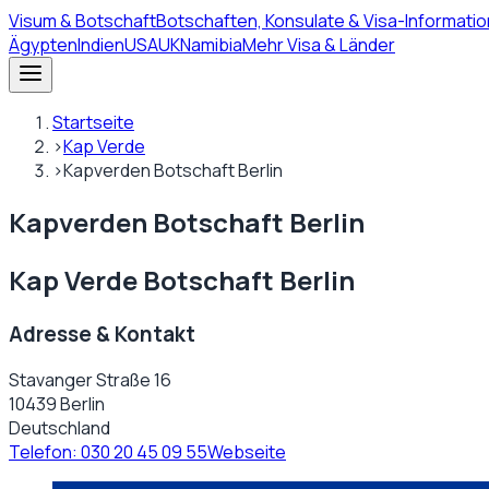
Visum
& Botschaft
Botschaften, Konsulate & Visa-Informatio
Ägypten
Indien
USA
UK
Namibia
Mehr Visa & Länder
Startseite
›
Kap Verde
›
Kapverden Botschaft Berlin
Kapverden Botschaft Berlin
Kap Verde Botschaft Berlin
Adresse & Kontakt
Stavanger Straße 16
10439 Berlin
Deutschland
Telefon:
030 20 45 09 55
Webseite